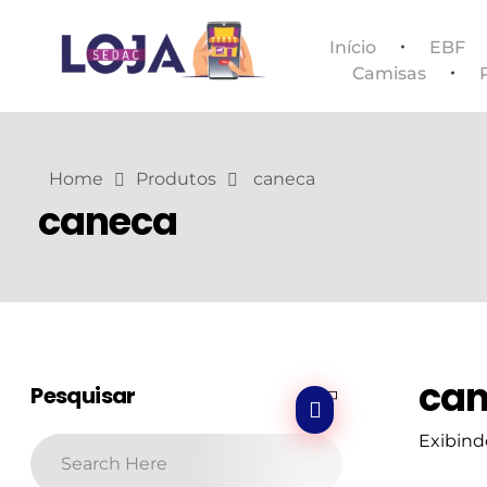
Início
EBF
Camisas
Loja SEDAC
Produtos e recursos para sua Igreja
Home
Produtos
caneca
caneca
ca
Pesquisar
Exibind