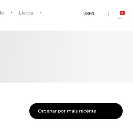
do
Livros
LOGIN
0