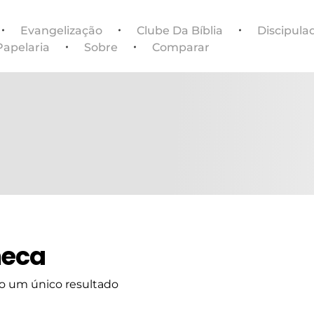
Evangelização
Clube Da Bíblia
Discipula
Papelaria
Sobre
Comparar
neca
o um único resultado