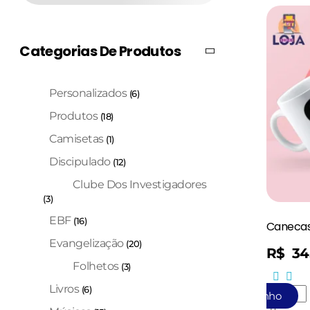
Categorias De Produtos
Personalizados
(6)
Produtos
(18)
Camisetas
(1)
Discipulado
(12)
Clube Dos Investigadores
(3)
EBF
(16)
Canecas
Evangelização
(20)
R$
34
Folhetos
(3)
Livros
(6)
Adicionar Ao Carrinho