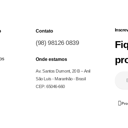
Inscre
o
Contato
Fi
(98) 98126 0839
pr
os
Onde estamos
Av. Santos Dumont, 20 B – Anil
São Luís - Maranhão - Brasil
CEP: 65046-660
Pro