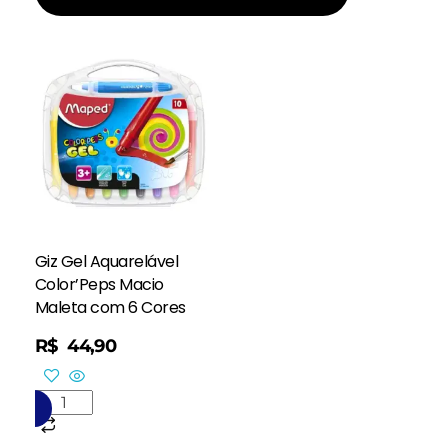
Giz Gel Aquarelável
Color’Peps Macio
Maleta com 6 Cores
R$
44,90
rinho